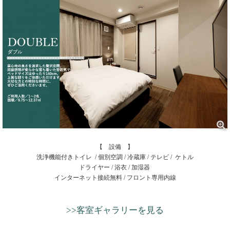
【 設備 】
洗浄機能付きトイレ / 個別空調 / 冷蔵庫 / テレビ / ケトル
ドライヤー / 浴衣 / 加湿器
インターネット接続無料 / フロント専用内線
>>客室ギャラリーを見る