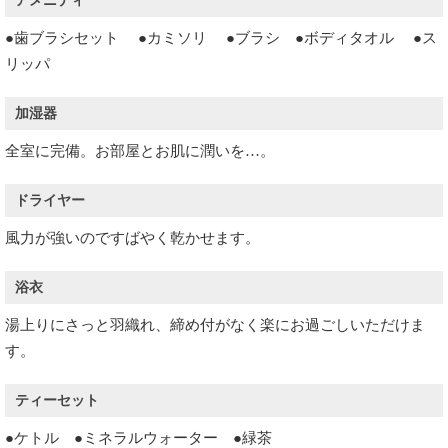
アメニティ
●歯ブラシセット ●カミソリ ●ブラシ
●ボディタオル ●ス
リッパ
加湿器
全室に完備。お部屋とお肌に潤いを…。
ドライヤー
風力が強いのですばやく乾
かせます。
浴衣
湯上りにさっと羽織れ、
締め付がなく
楽にお過ごしいただけま
す。
ティーセット
●ケトル ●ミネラルウォーター ●緑茶